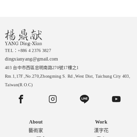
TEL：
+886 4 2376 3827
dingxianyang@gmail.com
403 台中市西區忠明南路270號17樓之1
Rm.1,17F.,No.270,Zhongming S. Rd.,West Dist, Taichung City 403,
Taiwan(R.O.C)
About
Work
藝術家
漢字花