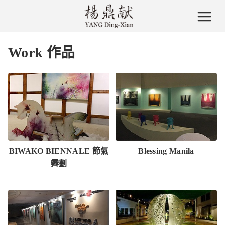
Work 作品
BIWAKO BIENNALE 節氣
Blessing Manila
霽劃