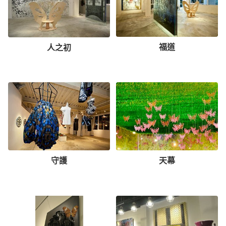
福道
人之初
守護
天幕