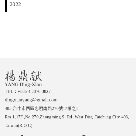
2022
TEL：
+886 4 2376 3827
dingxianyang@gmail.com
403 台中市西區忠明南路270號17樓之1
Rm.1,17F.,No.270,Zhongming S. Rd.,West Dist, Taichung City 403,
Taiwan(R.O.C)